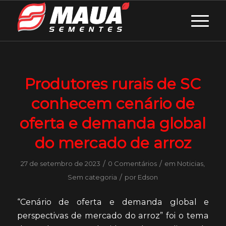
Produtores rurais de SC
conhecem cenário de
oferta e demanda global
do mercado de arroz
/
/
27 de setembro de 2023
0 Comentários
em
Noticias
,
/
Sem categoria
por
Edson
“Cenário de oferta e demanda global e
perspectivas de mercado do arroz” foi o tema