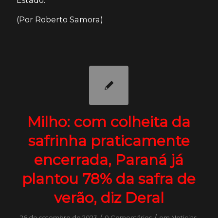
(Por Roberto Samora)
Milho: com colheita da
safrinha praticamente
encerrada, Paraná já
plantou 78% da safra de
verão, diz Deral
/
/
26 de setembro de 2023
0 Comentários
em
Noticias
,