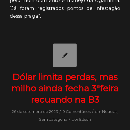
pelo monitoramento e manejo da cigarrinha.
“Já foram registrados pontos de infestação
dessa praga”.
Dólar limita perdas, mas
milho ainda fecha 3ªfeira
recuando na B3
/
/
26 de setembro de 2023
0 Comentários
em
Noticias
,
/
Sem categoria
por
Edson