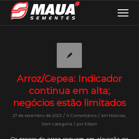
Arroz/Cepea: Indicador
continua em alta;
negócios estão limitados
/
/
27 de setembro de 2023
0 Comentários
em
Noticias
,
/
Sem categoria
por
Edson
Os preços do arroz seguem em elevação no