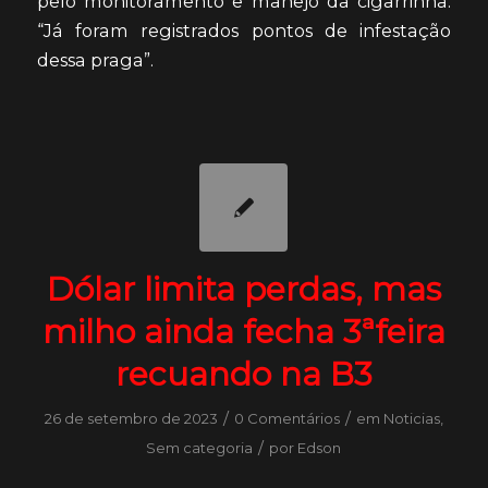
pelo monitoramento e manejo da cigarrinha.
“Já foram registrados pontos de infestação
dessa praga”.
Dólar limita perdas, mas
milho ainda fecha 3ªfeira
recuando na B3
/
/
26 de setembro de 2023
0 Comentários
em
Noticias
,
/
Sem categoria
por
Edson