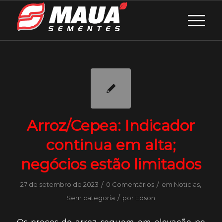
Arroz/Cepea: Indicador
continua em alta;
negócios estão limitados
/
/
27 de setembro de 2023
0 Comentários
em
Noticias
,
/
Sem categoria
por
Edson
Os preços do arroz seguem em elevação no