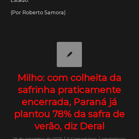
(Por Roberto Samora)
Milho: com colheita da
safrinha praticamente
encerrada, Paraná já
plantou 78% da safra de
verão, diz Deral
/
/
26 de setembro de 2023
0 Comentários
em
Noticias
,